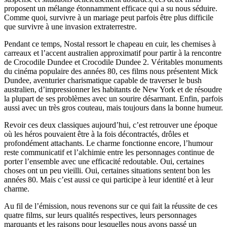
proposent un mélange étonnamment efficace qui a su nous séduire.
Comme quoi, survivre à un mariage peut parfois être plus difficile
que survivre à une invasion extraterrestre.
Pendant ce temps, Nostal ressort le chapeau en cuir, les chemises à
carreaux et l’accent australien approximatif pour partir à la rencontre
de Crocodile Dundee et Crocodile Dundee 2. Véritables monuments
du cinéma populaire des années 80, ces films nous présentent Mick
Dundee, aventurier charismatique capable de traverser le bush
australien, d’impressionner les habitants de New York et de résoudre
la plupart de ses problèmes avec un sourire désarmant. Enfin, parfois
aussi avec un très gros couteau, mais toujours dans la bonne humeur.
Revoir ces deux classiques aujourd’hui, c’est retrouver une époque
où les héros pouvaient être à la fois décontractés, drôles et
profondément attachants. Le charme fonctionne encore, l’humour
reste communicatif et l’alchimie entre les personnages continue de
porter l’ensemble avec une efficacité redoutable. Oui, certaines
choses ont un peu vieilli. Oui, certaines situations sentent bon les
années 80. Mais c’est aussi ce qui participe à leur identité et à leur
charme.
Au fil de l’émission, nous revenons sur ce qui fait la réussite de ces
quatre films, sur leurs qualités respectives, leurs personnages
marquants et les raisons pour lesquelles nous avons passé un